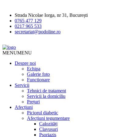
Strada Nicolae Iorga, nr 31, București
0765 477 129
0217 965 533
secretariat@podoline.ro
MENU
MENU
Despre noi
Echipa
Galerie foto
Functionare
Servicii
Tehnici de tratament
Servicii la domiciliu
Prețuri
Afecțiuni
Piciorul diabetic
Afecțiuni tegumentare
Calozități
Clavusuri
Psoriazis