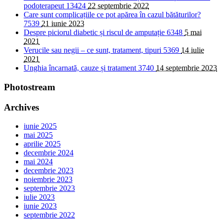
podoterapeut
13424
22 septembrie 2022
Care sunt complicațiile ce pot apărea în cazul bătăturilor?
7539
21 iunie 2023
Despre piciorul diabetic și riscul de amputație
6348
5 mai
2021
Verucile sau negii – ce sunt, tratament, tipuri
5369
14 iulie
2021
Unghia încarnată, cauze și tratament
3740
14 septembrie 2023
Photostream
Archives
iunie 2025
mai 2025
aprilie 2025
decembrie 2024
mai 2024
decembrie 2023
noiembrie 2023
septembrie 2023
iulie 2023
iunie 2023
septembrie 2022