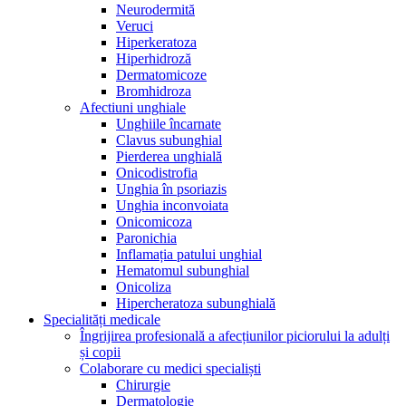
Neurodermită
Veruci
Hiperkeratoza
Hiperhidroză
Dermatomicoze
Bromhidroza
Afectiuni unghiale
Unghiile încarnate
Clavus subunghial
Pierderea unghială
Onicodistrofia
Unghia în psoriazis
Unghia inconvoiata
Onicomicoza
Paronichia
Inflamația patului unghial
Hematomul subunghial
Onicoliza
Hipercheratoza subunghială
Specialități medicale
Îngrijirea profesională a afecțiunilor piciorului la adulți
și copii
Colaborare cu medici specialiști
Chirurgie
Dermatologie