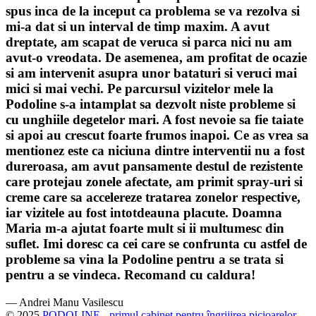
spus inca de la inceput ca problema se va rezolva si
mi-a dat si un interval de timp maxim. A avut
dreptate, am scapat de veruca si parca nici nu am
avut-o vreodata. De asemenea, am profitat de ocazie
si am intervenit asupra unor bataturi si veruci mai
mici si mai vechi. Pe parcursul vizitelor mele la
Podoline s-a intamplat sa dezvolt niste probleme si
cu unghiile degetelor mari. A fost nevoie sa fie taiate
si apoi au crescut foarte frumos inapoi. Ce as vrea sa
mentionez este ca niciuna dintre interventii nu a fost
dureroasa, am avut pansamente destul de rezistente
care protejau zonele afectate, am primit spray-uri si
creme care sa accelereze tratarea zonelor respective,
iar vizitele au fost intotdeauna placute. Doamna
Maria m-a ajutat foarte mult si ii multumesc din
suflet. Imi doresc ca cei care se confrunta cu astfel de
probleme sa vina la Podoline pentru a se trata si
pentru a se vindeca. Recomand cu caldura!
— Andrei Manu Vasilescu
© 2025
PODOLINE - primul cabinet pentru îngrijirea picioarelor
.