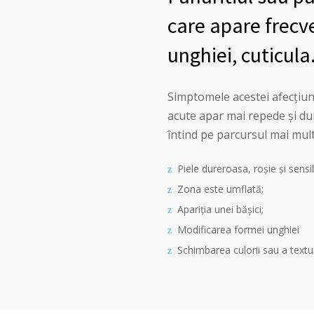
care apare frecv
unghiei, cuticula
Simptomele acestei afecțiun
acute apar mai repede și dur
întind pe parcursul mai mul
Piele dureroasa, roșie și sensib
Zona este umflată;
Apariția unei bășici;
Modificarea formei unghiei
Schimbarea culorii sau a textur