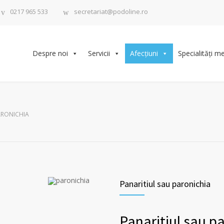
0217 965 533
secretariat@podoline.ro
Despre noi
Servicii
Afecțiuni
Specialități m
ARONICHIA
Panaritiul sau paronichia
Panaritiul sau par