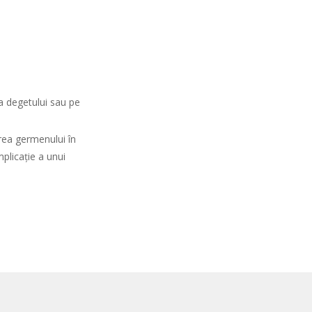
pa degetului sau pe
erea germenului în
plicație a unui