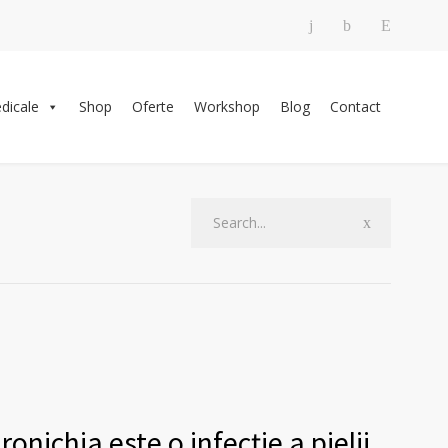
edicale
Shop
Oferte
Workshop
Blog
Contact
onichia este o infecție a pielii,