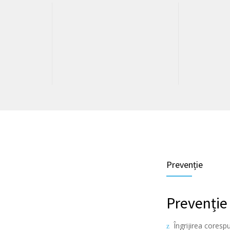
Prevenție
Prevenție
Îngrijirea coresp