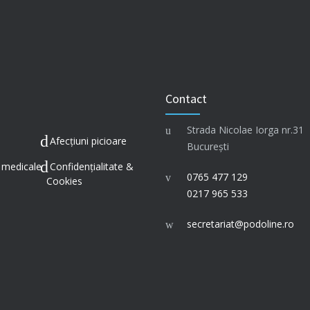
Contact
Strada Nicolae Iorga nr.31
Afecțiuni picioare
București
i medicale
Confidențialitate &
0765 477 129
Cookies
0217 965 533
secretariat@podoline.ro