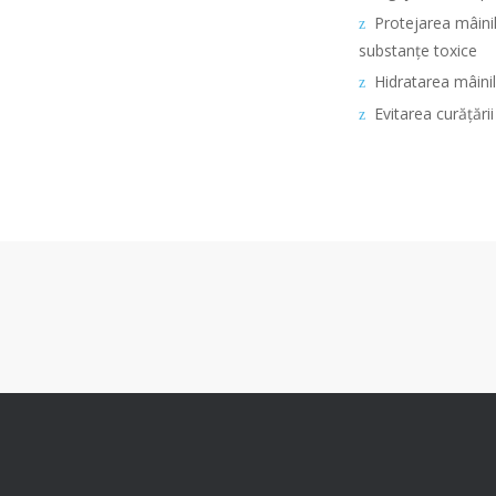
Protejarea mâinil
substanțe toxice
Hidratarea mâinil
Evitarea curățării