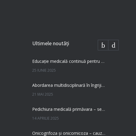
Ultimele noutăți
Educație medicală continuă pentru profesioniști dedicați – Podoline susține perfecționarea în îngrijirea piciorului diabetic
25 IUNIE 2025
Abordarea multidisciplinară în îngrijirea piciorului
21 MAI 2025
Pedichiura medicală primăvara – secretul picioarelor sănătoase și fără dureri
14 APRILIE 2025
Onicogrifoza și onicomicoza – cauze, prevenție, tratament