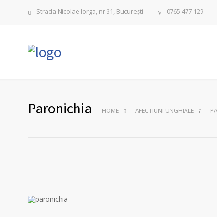
Strada Nicolae Iorga, nr 31, București
0765 477 129
Paronichia
HOME
AFECTIUNI UNGHIALE
P