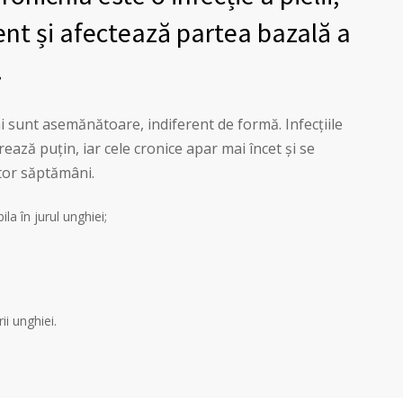
ent și afectează partea bazală a
.
i sunt asemănătoare, indiferent de formă. Infecțiile
ează puțin, iar cele cronice apar mai încet și se
tor săptămâni.
ila în jurul unghiei;
ii unghiei.