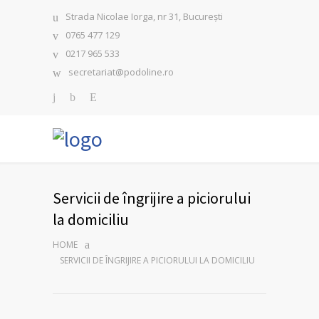
Strada Nicolae Iorga, nr 31, București
0765 477 129
0217 965 533
secretariat@podoline.ro
Servicii de îngrijire a piciorului
la domiciliu
HOME
SERVICII DE ÎNGRIJIRE A PICIORULUI LA DOMICILIU