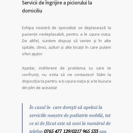
Servicii de îngrijire a piciorului la
domiciliu
Echipa noastră de specialiști se deplasează la
pacienții nedeplasabili, pentru a le ușura viața.
De altfel, suntem dispuși să venim și în alte
spitale, clinici, aziluri și alte locații în care putem
oferi ajutor.
Așadar, indiferent de problema cu care te
confrunți, nu ezita să ne contactezi! Stăm la
dispoziția ta pentru a-ți ușura viața și a te bucura
din plin de aceasta!
În cazul în care dorești să apelezi la
serviciile noastre de podiatrie mobilă, tot
ce ai de făcut este să suni la numărul de
telefon
0765 477 129/0217 965 533
sau