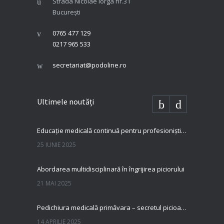
Strada Nicolae Iorga nr.31
București
0765 477 129
0217 965 533
secretariat@podoline.ro
Ultimele noutăți
Educație medicală continuă pentru profesioniști dedicați – Podoline susține perfecționarea în îngrijirea piciorului diabetic
25 IUNIE 2025
Abordarea multidisciplinară în îngrijirea piciorului
21 MAI 2025
Pedichiura medicală primăvara – secretul picioarelor sănătoase și fără dureri
14 APRILIE 2025