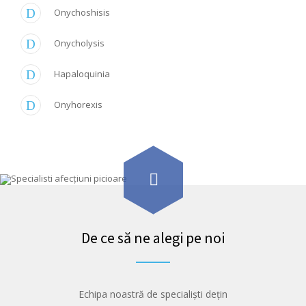
Onychoshisis
Onycholysis
Hapaloquinia
Onyhorexis
De ce să ne alegi pe noi
Echipa noastră de specialiști dețin