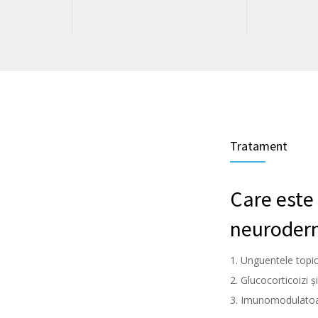
Tratament
Care este
neuroder
Unguentele topi
Glucocorticoizi ș
Imunomodulatoar