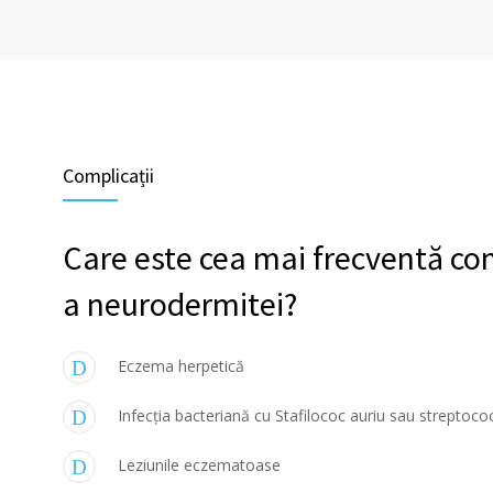
Complicații
Care este cea mai frecventă co
a neurodermitei?
Eczema herpetică
Infecția bacteriană cu Stafilococ auriu sau streptoc
Leziunile eczematoase