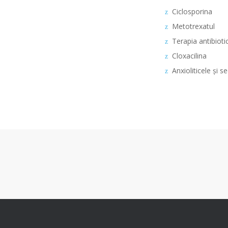
Ciclosporina
Metotrexatul
Terapia antibioti
Cloxacilina
Anxioliticele și s