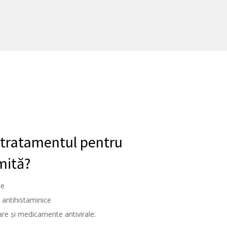
 tratamentul pentru
mită?
ce
i antihistaminice
e și medicamente antivirale: