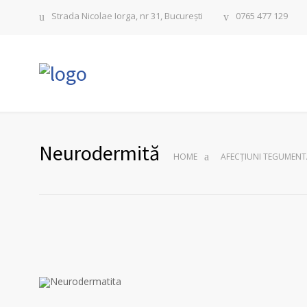
Strada Nicolae Iorga, nr 31, București
0765 477 129
Neurodermită
HOME
AFECȚIUNI TEGUMENT