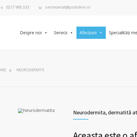
0217 965 533
secretariat@podoline.ro
Despre noi
Servicii
Afecțiuni
Specialități m
ARE
NEURODERMITĂ
Neurodermita, dermatită a
Aceasta este o af