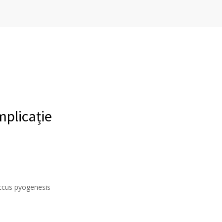
mplicație
occus pyogenesis