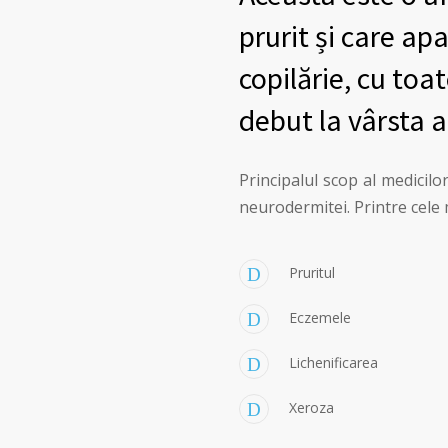
prurit și care apa
copilărie, cu toa
debut la vârsta a
Principalul scop al medicil
neurodermitei. Printre cel
Pruritul
Eczemele
Lichenificarea
Xeroza