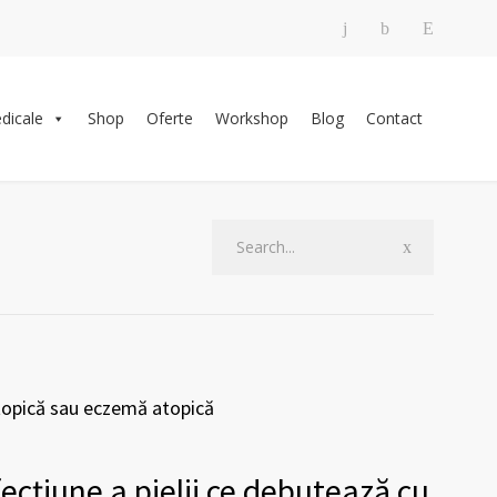
edicale
Shop
Oferte
Workshop
Blog
Contact
topică sau eczemă atopică
ecțiune a pielii ce debutează cu