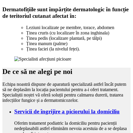
Dermatofițiile sunt împărțite dermatologic în funcție
de teritoriul cutanat afectat în:
Leziuni localizate pe membre, torace, abdomen
Ținea cruris (cu localizare în zona inghinala)
Ținea pedis (localizare plantară, pe tălpi)
Ținea manum (palme)
Ținea faciei (la nivelul feței).
De ce să ne alegi pe noi
Echipa noastră dispune de aparatură specializată astfel încât putem
să ne deplasăm la locația pacientului pentru a-i oferi tratament.
Specialiștii noștri vă oferă soluții pentru calmarea durerii, tratarea
infecțiilor fungice și a dermatomicozelor.
Servicii de îngrijire a piciorului la domiciliu
Oferim tratament podiatric la domiciliu pentru pacienții
nedeplasabili astfel eliminăm nevoia acestuia de a se deplasa