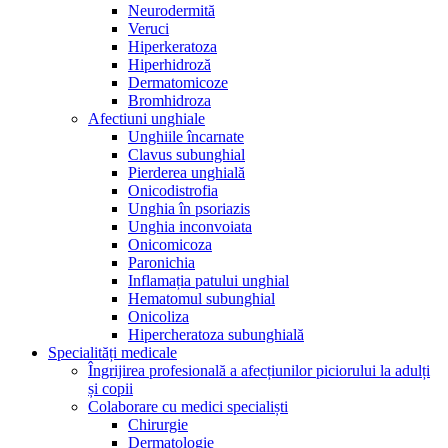
Neurodermită
Veruci
Hiperkeratoza
Hiperhidroză
Dermatomicoze
Bromhidroza
Afectiuni unghiale
Unghiile încarnate
Clavus subunghial
Pierderea unghială
Onicodistrofia
Unghia în psoriazis
Unghia inconvoiata
Onicomicoza
Paronichia
Inflamația patului unghial
Hematomul subunghial
Onicoliza
Hipercheratoza subunghială
Specialități medicale
Îngrijirea profesională a afecțiunilor piciorului la adulți
și copii
Colaborare cu medici specialiști
Chirurgie
Dermatologie