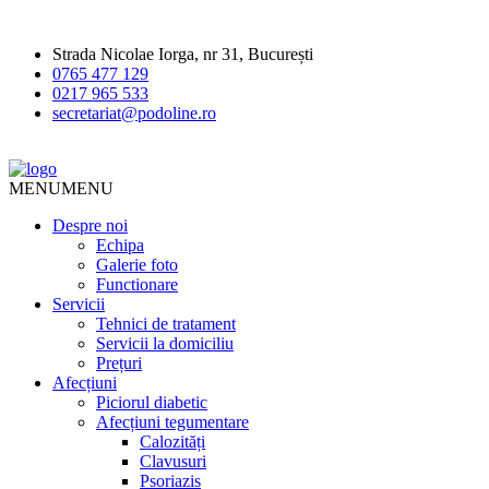
Strada Nicolae Iorga, nr 31, București
0765 477 129
0217 965 533
secretariat@podoline.ro
MENU
MENU
Despre noi
Echipa
Galerie foto
Functionare
Servicii
Tehnici de tratament
Servicii la domiciliu
Prețuri
Afecțiuni
Piciorul diabetic
Afecțiuni tegumentare
Calozități
Clavusuri
Psoriazis