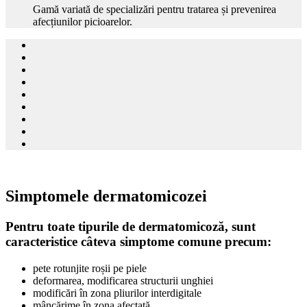
Gamă variată de specializări pentru tratarea și prevenirea
afecțiunilor picioarelor.
Simptomele dermatomicozei
Pentru toate tipurile de dermatomicoză, sunt
caracteristice câteva simptome comune precum:
pete rotunjite roșii pe piele
deformarea, modificarea structurii unghiei
modificări în zona pliurilor interdigitale
mâncărime în zona afectată.