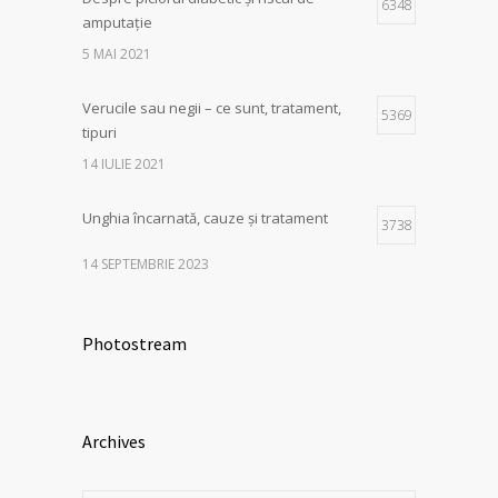
6348
amputație
5 MAI 2021
Verucile sau negii – ce sunt, tratament,
5369
tipuri
14 IULIE 2021
Unghia încarnată, cauze și tratament
3738
14 SEPTEMBRIE 2023
Photostream
Archives