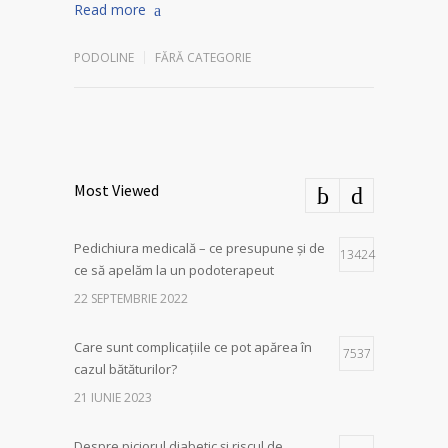
Read more
PODOLINE
FĂRĂ CATEGORIE
Most Viewed
Pedichiura medicală – ce presupune și de
13424
ce să apelăm la un podoterapeut
22 SEPTEMBRIE 2022
Care sunt complicațiile ce pot apărea în
7537
cazul bătăturilor?
21 IUNIE 2023
Despre piciorul diabetic și riscul de