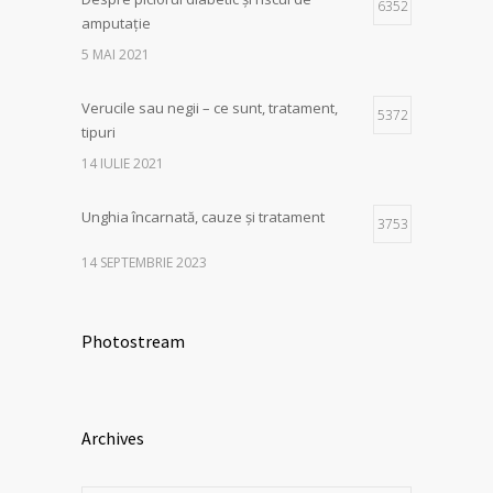
6352
amputație
5 MAI 2021
Verucile sau negii – ce sunt, tratament,
5372
tipuri
14 IULIE 2021
Unghia încarnată, cauze și tratament
3753
14 SEPTEMBRIE 2023
Photostream
Archives