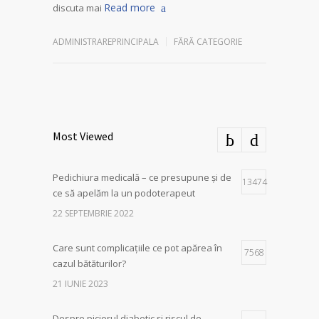
Read more
discuta mai
ADMINISTRAREPRINCIPALA
FĂRĂ CATEGORIE
Most Viewed
Pedichiura medicală – ce presupune și de
13474
ce să apelăm la un podoterapeut
22 SEPTEMBRIE 2022
Care sunt complicațiile ce pot apărea în
7568
cazul bătăturilor?
21 IUNIE 2023
Despre piciorul diabetic și riscul de